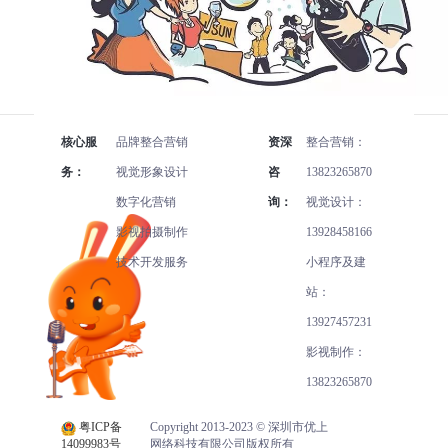
核心服
品牌整合营销
资深
整合营销：
务：
视觉形象设计
咨
13823265870
数字化营销
询：
视觉设计：
影视拍摄制作
13928458166
技术开发服务
小程序及建
独家公关活动
站：
13927457231
影视制作：
13823265870
粤ICP备
Copyright 2013-2023 © 深圳市优上
14099983号
网络科技有限公司版权所有